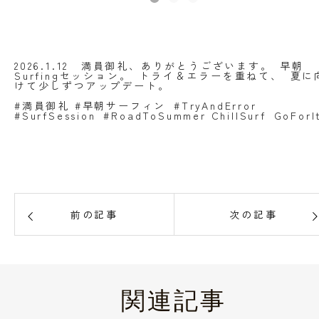
2026.1.12 満員御礼、ありがとうございます。 早朝
Surfingセッション。 トライ＆エラーを重ねて、 夏に
けて少しずつアップデート。
#満員御礼 #早朝サーフィン #TryAndError
#SurfSession #RoadToSummer ChillSurf GoForI
前の記事
次の記事
関連記事