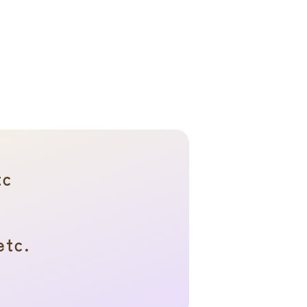
c
etc.