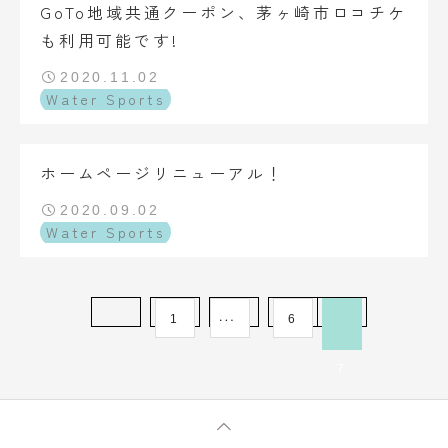
GoTo地域共通クーポン、茅ヶ崎市ロコチケ
も利用可能です!
2020.11.02
Water Sports
ホームページリニューアル！
2020.09.02
Water Sports
1
…
6
7